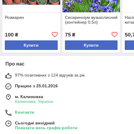
Розмарин
Сисиринхіум вузьколисний
Насі
(контейнер 0,5л)
кита
100
75
50,
₴
₴
Купити
Купити
Про нас
97% позитивних з 124 відгуків за рік
Працює з 25.01.2016
м. Калиновка
Калиновка, Україна
Контакти
Сьогодні вихідний
Показати весь графік роботи