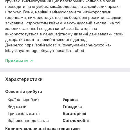
ґрунтах. Висмоктування цих багаторічних кольорів можна
проводити на клумбах, міксбордерах, на альпійських гірках і
шторках. Вони, нарівні з мімулюсами та низькорослими
георгінами, використовуються як бордюрні рослини, завдяки
яскравим і строкастим квіткам мають чудовий вигляд і на тлі
зелених газонів. Гвоздика китайська багаторічна
використовується в ландшафтному дизайні дачі завдяки своїй
декоративності та невибагливості в догляді.
Джерело: https:/sotkiradosti.ru/tsvety-na-dache/gvozdika-
kitayskaya-mnogoletnyaya-posadka-i-uhod
Приховати
Характеристики
Основні атрибути
Країна виробник
Україна
Вид квітки
Гвоздика
Тривалість життя
Багаторічні
Відношення до світла
Світлолюбні
Користувальницькі характеристики