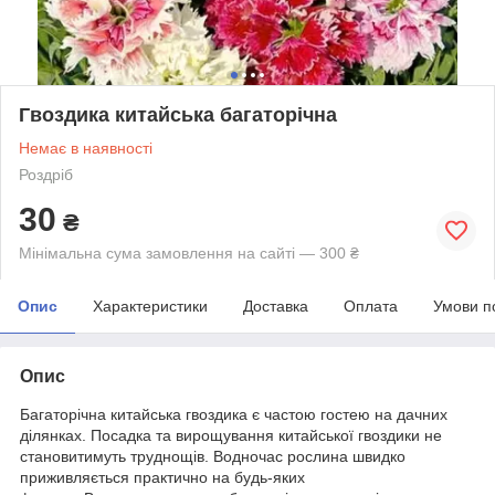
Гвоздика китайська багаторічна
Немає в наявності
Роздріб
30
₴
Мінімальна сума замовлення на сайті — 300 ₴
Опис
Характеристики
Доставка
Оплата
Умови п
Опис
Багаторічна китайська гвоздика є частою гостею на дачних
ділянках. Посадка та вирощування китайської гвоздики не
становитимуть труднощів. Водночас рослина швидко
приживляється практично на будь-яких