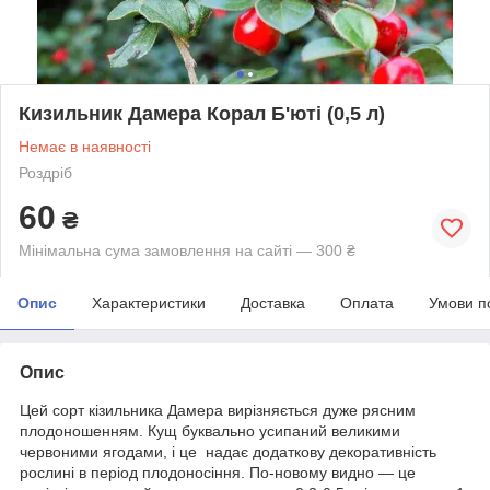
Кизильник Дамера Корал Б'юті (0,5 л)
Немає в наявності
Роздріб
60
₴
Мінімальна сума замовлення на сайті — 300 ₴
Опис
Характеристики
Доставка
Оплата
Умови п
Опис
Цей сорт кізильника Дамера вирізняється дуже рясним
плодоношенням. Кущ буквально усипаний великими
червоними ягодами, і це надає додаткову декоративність
рослині в період плодоносіння. По-новому видно — це