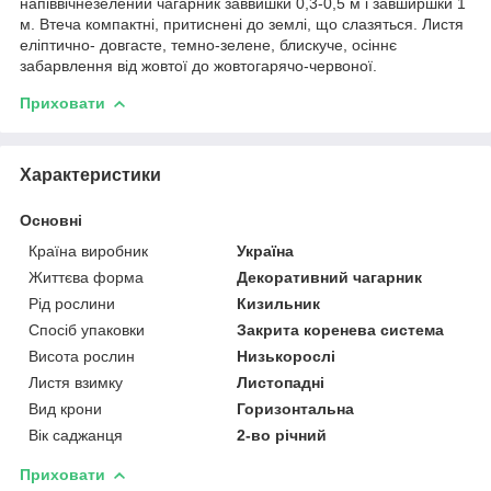
напіввічнезелений чагарник заввишки 0,3-0,5 м і завширшки 1
м. Втеча компактні, притиснені до землі, що слазяться. Листя
еліптично- довгасте, темно-зелене, блискуче, осіннє
забарвлення від жовтої до жовтогарячо-червоної.
Приховати
Характеристики
Основні
Країна виробник
Україна
Життєва форма
Декоративний чагарник
Рід рослини
Кизильник
Спосіб упаковки
Закрита коренева система
Висота рослин
Низькорослі
Листя взимку
Листопадні
Вид крони
Горизонтальна
Вік саджанця
2-во річний
Приховати