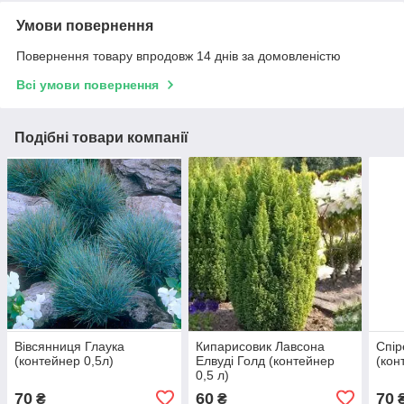
Умови повернення
Повернення товару впродовж 14 днів за домовленістю
Всі умови повернення
Подібні товари компанії
Вівсянниця Глаука
Кипарисовик Лавсона
Спір
(контейнер 0,5л)
Елвуді Голд (контейнер
(кон
0,5 л)
70
60
70
₴
₴