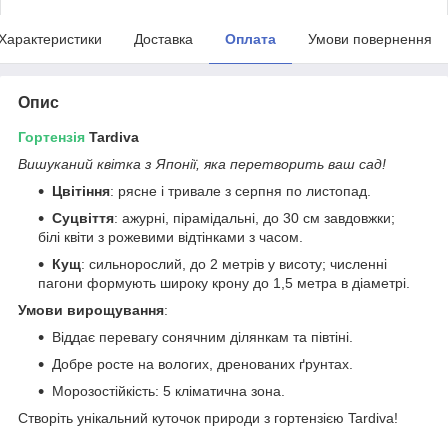
Характеристики
Доставка
Оплата
Умови повернення
Опис
Гортензія
Tardiva
Вишуканий квітка з Японії, яка перетворить ваш сад!
Цвітіння
: рясне і тривале з серпня по листопад.
Суцвіття
: ажурні, пірамідальні, до 30 см завдовжки;
білі квіти з рожевими відтінками з часом.
Кущ
: сильнорослий, до 2 метрів у висоту; численні
пагони формують широку крону до 1,5 метра в діаметрі.
Умови вирощування
:
Віддає перевагу сонячним ділянкам та півтіні.
Добре росте на вологих, дренованих ґрунтах.
Морозостійкість: 5 кліматична зона.
Створіть унікальний куточок природи з гортензією Tardiva!