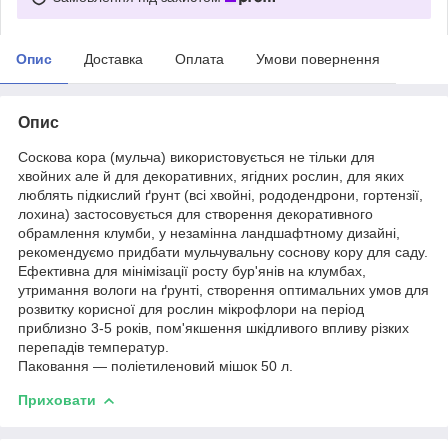
Опис
Доставка
Оплата
Умови повернення
Опис
Соскова кора (мульча) використовується не тільки для
хвойних але й для декоративних, ягідних рослин, для яких
люблять підкислий ґрунт (всі хвойні, рододендрони, гортензії,
лохина) застосовується для створення декоративного
обрамлення клумби, у незамінна ландшафтному дизайні,
рекомендуємо придбати мульчувальну соснову кору для саду.
Ефективна для мінімізації росту бур'янів на клумбах,
утримання вологи на ґрунті, створення оптимальних умов для
розвитку корисної для рослин мікрофлори на період
приблизно 3-5 років, пом'якшення шкідливого впливу різких
перепадів температур.
Паковання — поліетиленовий мішок 50 л.
Приховати