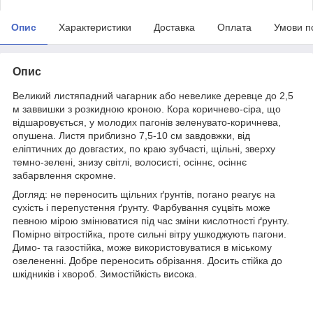
Опис
Характеристики
Доставка
Оплата
Умови п
Опис
Великий листяпадний чагарник або невелике деревце до 2,5
м заввишки з розкидною кроною. Кора коричнево-сіра, що
відшаровується, у молодих пагонів зеленувато-коричнева,
опушена. Листя приблизно 7,5-10 см завдовжки, від
еліптичних до довгастих, по краю зубчасті, щільні, зверху
темно-зелені, знизу світлі, волосисті, осіннє, осіннє
забарвлення скромне.
Догляд: не переносить щільних ґрунтів, погано реагує на
сухість і перепустення ґрунту. Фарбування суцвіть може
певною мірою змінюватися під час зміни кислотності ґрунту.
Помірно вітростійка, проте сильні вітру ушкоджують пагони.
Димо- та газостійка, може використовуватися в міському
озелененні. Добре переносить обрізання. Досить стійка до
шкідників і хвороб. Зимостійкість висока.