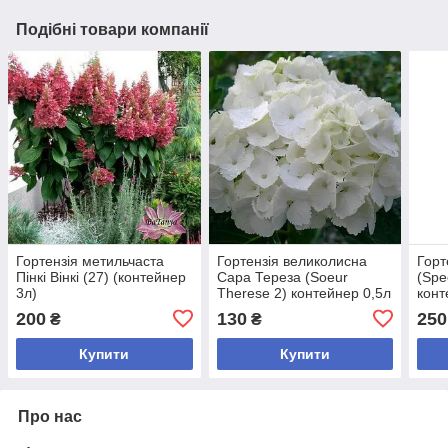
Подібні товари компанії
Гортензія метильчаста
Гортензія великолисна
Горт
Пінкі Вінкі (27) (контейнер
Сара Тереза (Soeur
(Spe
3л)
Therese 2) контейнер 0,5л
конт
200
130
250
₴
₴
Купити
Купити
Про нас