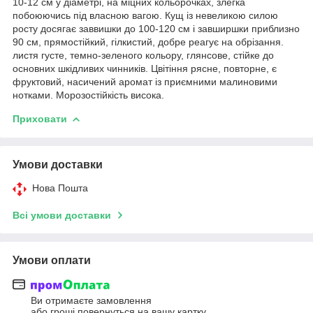
10-12 см у діаметрі, на міцних кольорочках, злегка
побоюючись під власною вагою. Кущ із невеликою силою
росту досягає заввишки до 100-120 см і завширшки приблизно
90 см, прямостійкий, гілкистий, добре реагує на обрізання.
листя густе, темно-зеленого кольору, глянсове, стійке до
основних шкідливих чинників. Цвітіння рясне, повторне, є
фруктовий, насичений аромат із приємними малиновими
нотками. Морозостійкість висока.
Приховати
Умови доставки
Нова Пошта
Всі умови доставки
Умови оплати
Ви отримаєте замовлення
або гроші повернуться на вашу картку