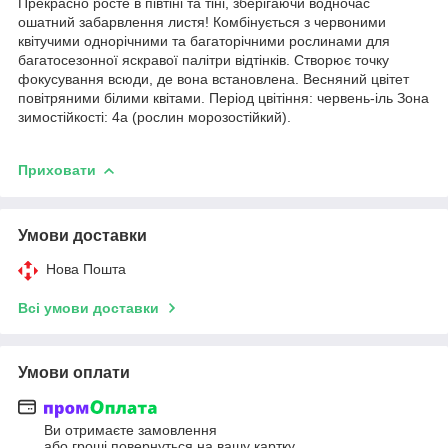
Прекрасно росте в півтіні та тіні, зберігаючи водночас
ошатний забарвлення листя! Комбінується з червоними
квітучими однорічними та багаторічними рослинами для
багатосезонної яскравої палітри відтінків. Створює точку
фокусування всюди, де вона встановлена. Весняний цвітет
повітряними білими квітами. Період цвітіння: червень-іль Зона
зимостійкості: 4а (рослин морозостійкий).
Приховати
Умови доставки
Нова Пошта
Всі умови доставки
Умови оплати
Ви отримаєте замовлення
або гроші повернуться на вашу картку