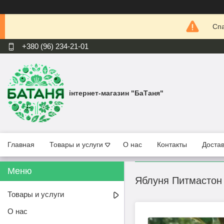
Спа
+380 (96) 234-21-01
інтернет-магазин "БаТаня"
Главная
Товары и услуги
О нас
Контакты
Достав
Яблуня Питмастон 
Товары и услуги
О нас