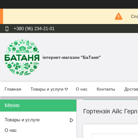
Спа
+380 (96) 234-21-01
інтернет-магазин "БаТаня"
Главная
Товары и услуги
О нас
Контакты
Достав
Гортензія Айс Герл 
Товары и услуги
О нас