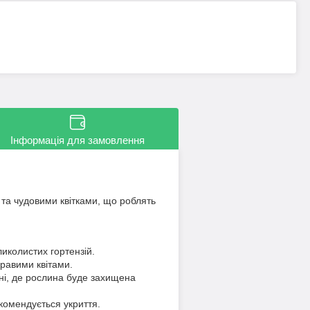
Інформація для замовлення
и та чудовими квітками, що роблять
иколистих гортензій.
кравими квітами.
іні, де рослина буде захищена
комендується укриття.