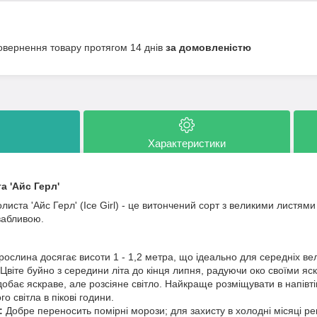
овернення товару протягом 14 днів
за домовленістю
Характеристики
 'Айс Герл'
листа 'Айс Герл' (Ice Girl) - це витончений сорт з великими листям
вабливою.
ослина досягає висоти 1 - 1,2 метра, що ідеально для середніх вел
Цвіте буйно з середини літа до кінця липня, радуючи око своїми яс
обає яскраве, але розсіяне світло. Найкраще розміщувати в напівт
о світла в пікові години.
:
Добре переносить помірні морози; для захисту в холодні місяці ре