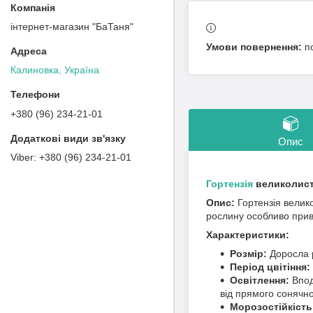
інтернет-магазин "БаТаня"
п
Калиновка, Україна
+380 (96) 234-21-01
Опис
+380 (96) 234-21-01
Гортензія
великолиста
Опис:
Гортензія велико
рослину особливо при
Характеристики:
Розмір:
Доросла р
Період цвітіння:
Освітлення:
Впод
від прямого сонячног
Морозостійкість