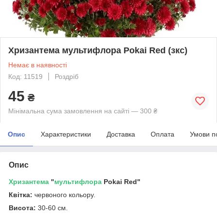
Хризантема мультифлора Pokai Red (зкс)
Немає в наявності
Код: 11519
Роздріб
45
₴
Мінімальна сума замовлення на сайті — 300 ₴
Опис
Характеристики
Доставка
Оплата
Умови п
Опис
Хризантема
"
мультифлора
Pokai Red"
Квітка:
червоного кольору.
Висота:
30-60 см.