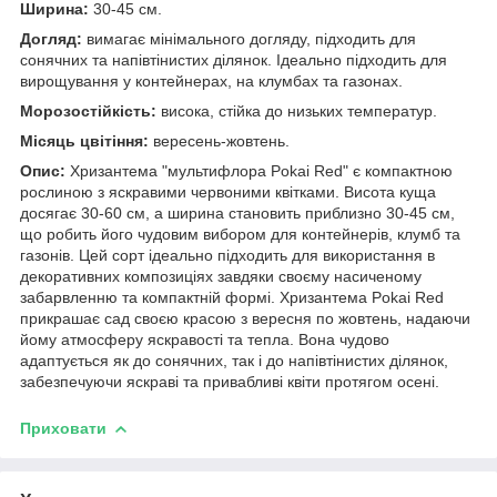
Ширина:
30-45 см.
Догляд:
вимагає мінімального догляду, підходить для
сонячних та напівтінистих ділянок. Ідеально підходить для
вирощування у контейнерах, на клумбах та газонах.
Морозостійкість:
висока, стійка до низьких температур.
Місяць цвітіння:
вересень-жовтень.
Опис:
Хризантема "мультифлора Pokai Red" є компактною
рослиною з яскравими червоними квітками. Висота куща
досягає 30-60 см, а ширина становить приблизно 30-45 см,
що робить його чудовим вибором для контейнерів, клумб та
газонів. Цей сорт ідеально підходить для використання в
декоративних композиціях завдяки своєму насиченому
забарвленню та компактній формі. Хризантема Pokai Red
прикрашає сад своєю красою з вересня по жовтень, надаючи
йому атмосферу яскравості та тепла. Вона чудово
адаптується як до сонячних, так і до напівтінистих ділянок,
забезпечуючи яскраві та привабливі квіти протягом осені.
Приховати