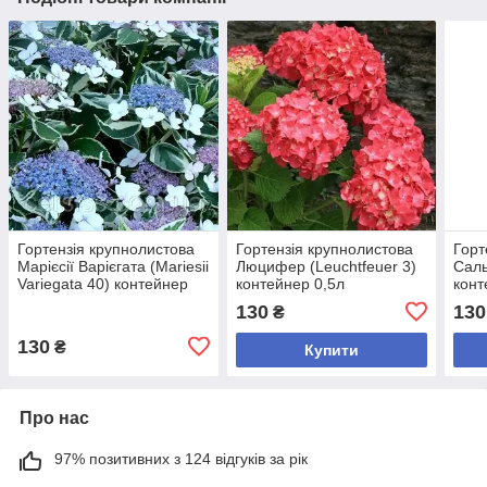
Гортензія крупнолистова
Гортензія крупнолистова
Горт
Марієсії Варієгата (Mariesii
Люцифер (Leuchtfeuer 3)
Саль
Variegata 40) контейнер
контейнер 0,5л
конт
0,5л
130
130
₴
130
₴
Купити
Про нас
97% позитивних з 124 відгуків за рік