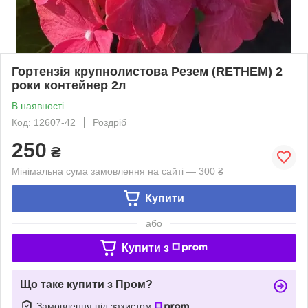
Гортензія крупнолистова Резем (RETHEM) 2
роки контейнер 2л
В наявності
Код: 12607-42
Роздріб
250
₴
Мінімальна сума замовлення на сайті — 300 ₴
Купити
або
Купити з
Що таке купити з Пром?
Замовлення під захистом