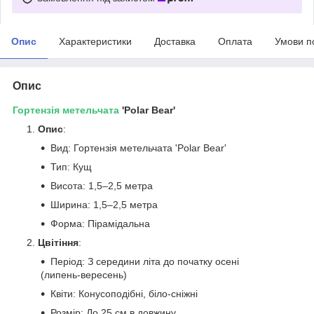
Опис
Характеристики
Доставка
Оплата
Умови п
Опис
Гортензія
метельчата
'Polar Bear'
Опис
:
Вид: Гортензія метельчата 'Polar Bear'
Тип: Кущ
Висота: 1,5–2,5 метра
Ширина: 1,5–2,5 метра
Форма: Пірамідальна
Цвітіння
:
Період: З середини літа до початку осені
(липень-вересень)
Квіти: Конусоподібні, біло-сніжні
Розмір: До 25 см в довжину