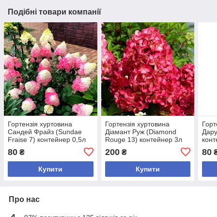
Подібні товари компанії
Гортензія хуртовина
Гортензія хуртовина
Горт
Сандей Фрайз (Sundae
Діамант Руж (Diamond
Дару
Fraise 7) контейнер 0,5л
Rouge 13) контейнер 3л
конт
80
200
80
₴
₴
Купити
Купити
Про нас