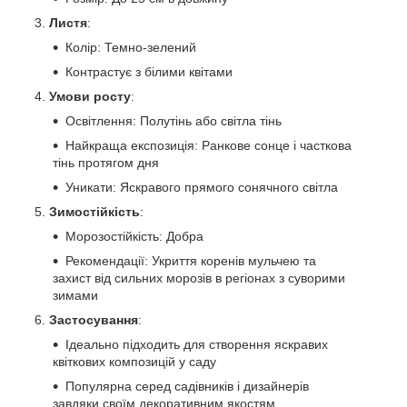
Листя
:
Колір: Темно-зелений
Контрастує з білими квітами
Умови росту
:
Освітлення: Полутінь або світла тінь
Найкраща експозиція: Ранкове сонце і часткова
тінь протягом дня
Уникати: Яскравого прямого сонячного світла
Зимостійкість
:
Морозостійкість: Добра
Рекомендації: Укриття коренів мульчею та
захист від сильних морозів в регіонах з суворими
зимами
Застосування
:
Ідеально підходить для створення яскравих
квіткових композицій у саду
Популярна серед садівників і дизайнерів
завдяки своїм декоративним якостям