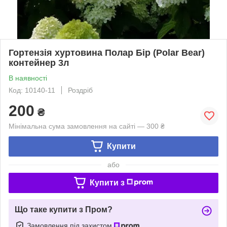
Гортензія хуртовина Полар Бір (Polar Bear)
контейнер 3л
В наявності
Код: 10140-11
Роздріб
200
₴
Мінімальна сума замовлення на сайті — 300 ₴
Купити
або
Купити з
Що таке купити з Пром?
Замовлення під захистом