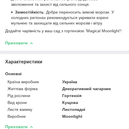
зволоження та захист від сильного сонця.
Зимостійкість
: Добре переносить зимові морози. У
холодних регіонах рекомендується укривати корені
мульчею та захищати від сильних морозів і вітру.
Додайте чарівність у ваш сад з гортензією 'Magical Moonlight'!
Приховати
Характеристики
Основні
Країна виробник
Україна
Життєва форма
Декоративний чагарник
Рід рослини
Гортензія
Вид крони
Кущова
Листя взимку
Листопадні
Виробник
Moonlight
Приховати