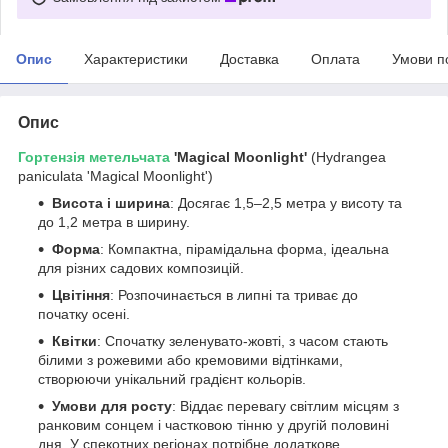
Опис
Характеристики
Доставка
Оплата
Умови п
Опис
Гортензія
метельчата
'Magical Moonlight'
(Hydrangea
paniculata 'Magical Moonlight')
Висота і ширина
: Досягає 1,5–2,5 метра у висоту та
до 1,2 метра в ширину.
Форма
: Компактна, пірамідальна форма, ідеальна
для різних садових композицій.
Цвітіння
: Розпочинається в липні та триває до
початку осені.
Квітки
: Спочатку зеленувато-жовті, з часом стають
білими з рожевими або кремовими відтінками,
створюючи унікальний градієнт кольорів.
Умови для росту
: Віддає перевагу світлим місцям з
ранковим сонцем і частковою тінню у другій половині
дня. У спекотних регіонах потрібне додаткове