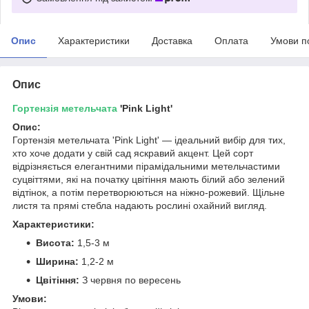
Опис
Характеристики
Доставка
Оплата
Умови п
Опис
Гортензія
метельчата
'Pink Light'
Опис:
Гортензія метельчата 'Pink Light' — ідеальний вибір для тих,
хто хоче додати у свій сад яскравий акцент. Цей сорт
відрізняється елегантними пірамідальними метельчастими
суцвіттями, які на початку цвітіння мають білий або зелений
відтінок, а потім перетворюються на ніжно-рожевий. Щільне
листя та прямі стебла надають рослині охайний вигляд.
Характеристики:
Висота:
1,5-3 м
Ширина:
1,2-2 м
Цвітіння:
З червня по вересень
Умови: