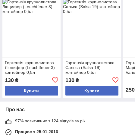
Гортензія крупнолистова
Гортензія крупнолистова
Горт
Люцифер (Leuchtfeuer 3)
Сальса (Salsa 19)
Марі
контейнер 0,5л
контейнер 0,5л
Vari
л
130
130
₴
₴
250
Купити
Купити
Про нас
97% позитивних з 124 відгуків за рік
Працює з 25.01.2016