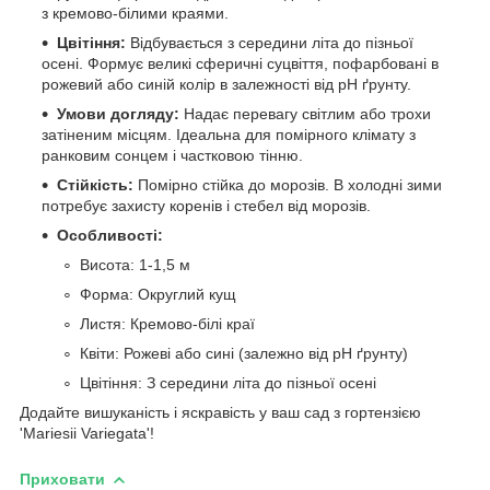
з кремово-білими краями.
Цвітіння:
Відбувається з середини літа до пізньої
осені. Формує великі сферичні суцвіття, пофарбовані в
рожевий або синій колір в залежності від pH ґрунту.
Умови догляду:
Надає перевагу світлим або трохи
затіненим місцям. Ідеальна для помірного клімату з
ранковим сонцем і частковою тінню.
Стійкість:
Помірно стійка до морозів. В холодні зими
потребує захисту коренів і стебел від морозів.
Особливості:
Висота: 1-1,5 м
Форма: Округлий кущ
Листя: Кремово-білі краї
Квіти: Рожеві або сині (залежно від pH ґрунту)
Цвітіння: З середини літа до пізньої осені
Додайте вишуканість і яскравість у ваш сад з гортензією
'Mariesii Variegata'!
Приховати