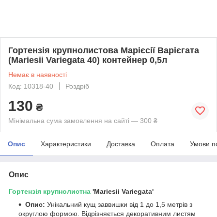
Гортензія крупнолистова Марієсії Варієгата
(Mariesii Variegata 40) контейнер 0,5л
Немає в наявності
Код: 10318-40
Роздріб
130
₴
Мінімальна сума замовлення на сайті — 300 ₴
Опис
Характеристики
Доставка
Оплата
Умови п
Опис
Гортензія
крупнолистна
'Mariesii Variegata'
Опис:
Унікальний кущ заввишки від 1 до 1,5 метрів з
округлою формою. Відрізняється декоративним листям