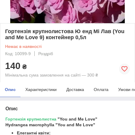
Гортензія крупнолистова Ю енд Мі Лав (You
and Me Love 9) контейнер 0,5л
Немає в наявності
Код: 10099-9
Роздріб
140
₴
Мінімальна сума замовлення на сайті — 300 ₴
Опис
Характеристики
Доставка
Оплата
Умови п
Опис
Гортензія
крупнолистна
"You and Me Love"
Hydrangea macrophylla "You and Me Love"
Елегантні квіти: