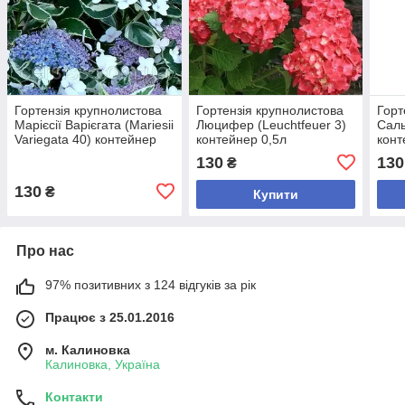
Гортензія крупнолистова
Гортензія крупнолистова
Горт
Марієсії Варієгата (Mariesii
Люцифер (Leuchtfeuer 3)
Саль
Variegata 40) контейнер
контейнер 0,5л
конт
0,5л
130
130
₴
130
₴
Купити
Про нас
97% позитивних з 124 відгуків за рік
Працює з 25.01.2016
м. Калиновка
Калиновка, Україна
Контакти