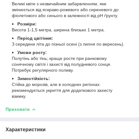
Великі квіти з незвичайним забарвленням, яке
змінюється від яскраво-рожевого або сиреневого до
фіолетового або синього в залежності від pH ґрунту.
Розміри:
Висота 1-1,5 метра, ширина близько 1 метра.
Період цвітіння:
З середини літа до пізньої осені (з липня по вересень).
Умови росту:
Полутінь або тінь; краще росте при ранковому
сонячному світлі і захисті від полудневого сонця.
Потребує регулярного поливу.
Зимостійкість:
Стійка до морозів, але в холодних регіонах
рекомендується укриття для додаткового захисту
взимку.
Приховати
Характеристики