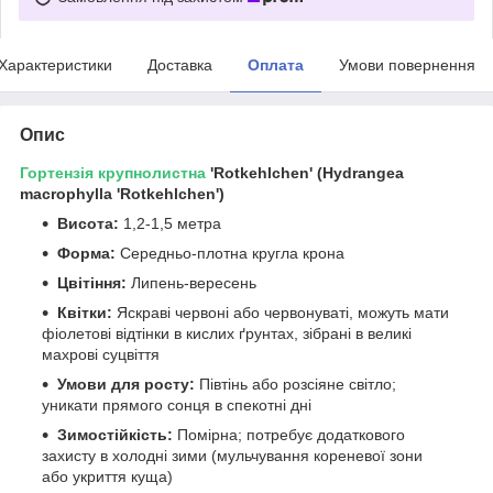
Характеристики
Доставка
Оплата
Умови повернення
Опис
Гортензія
крупнолистна
'Rotkehlchen' (Hydrangea
macrophylla 'Rotkehlchen')
Висота:
1,2-1,5 метра
Форма:
Середньо-плотна кругла крона
Цвітіння:
Липень-вересень
Квітки:
Яскраві червоні або червонуваті, можуть мати
фіолетові відтінки в кислих ґрунтах, зібрані в великі
махрові суцвіття
Умови для росту:
Півтінь або розсіяне світло;
уникати прямого сонця в спекотні дні
Зимостійкість:
Помірна; потребує додаткового
захисту в холодні зими (мульчування кореневої зони
або укриття куща)