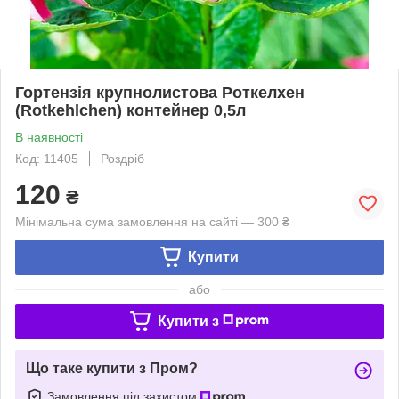
Гортензія крупнолистова Роткелхен
(Rotkehlchen) контейнер 0,5л
В наявності
Код: 11405
Роздріб
120
₴
Мінімальна сума замовлення на сайті — 300 ₴
Купити
або
Купити з
Що таке купити з Пром?
Замовлення під захистом