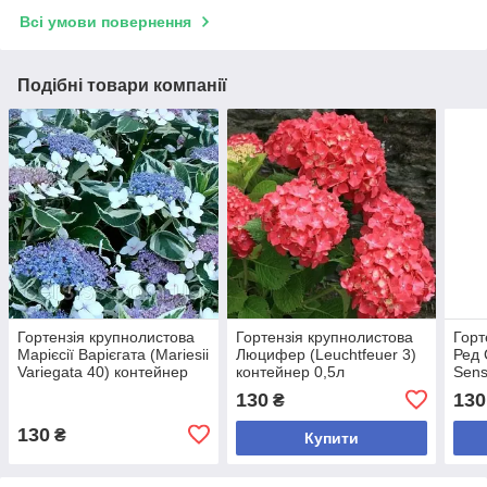
Всі умови повернення
Подібні товари компанії
Гортензія крупнолистова
Гортензія крупнолистова
Горт
Марієсії Варієгата (Mariesii
Люцифер (Leuchtfeuer 3)
Ред
Variegata 40) контейнер
контейнер 0,5л
Sens
0,5л
0,5л
130
130
₴
130
₴
Купити