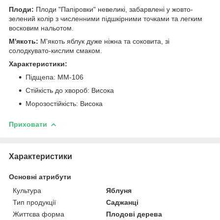
Плоди:
Плоди "Папіровки" невеликі, забарвлені у жовто-
зелений колір з численними підшкірними точками та легким
восковим нальотом.
М'якоть:
М'якоть яблук дуже ніжна та соковита, зі
солодкувато-кислим смаком.
Характеристики:
Підщепа: ММ-106
Стійкість до хвороб: Висока
Морозостійкість: Висока
Приховати
Характеристики
Основні атрибути
Культура
Яблуня
Тип продукції
Саджанці
Життєва форма
Плодові дерева