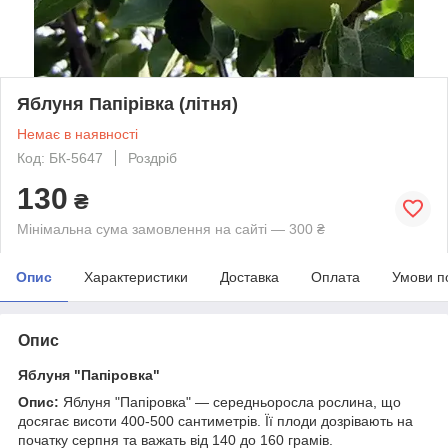
Яблуня Папірівка (літня)
Немає в наявності
Код: БК-5647
Роздріб
130
₴
Мінімальна сума замовлення на сайті — 300 ₴
Опис
Характеристики
Доставка
Оплата
Умови п
Опис
Яблуня "Папіровка"
Опис:
Яблуня "Папіровка" — середньоросла рослина, що
досягає висоти 400-500 сантиметрів. Її плоди дозрівають на
початку серпня та важать від 140 до 160 грамів.