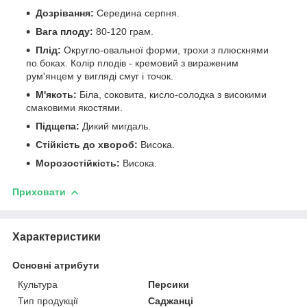
Дозрівання:
Середина серпня.
Вага плоду:
80-120 грам.
Плід:
Округло-овальної форми, трохи з плюскнями
по боках. Колір плодів - кремовий з вираженим
рум'янцем у вигляді смуг і точок.
М'якоть:
Біла, соковита, кисло-солодка з високими
смаковими якостями.
Підщепа:
Дикий мигдаль.
Стійкість до хвороб:
Висока.
Морозостійкість:
Висока.
Приховати
Характеристики
Основні атрибути
Культура
Персики
Тип продукції
Саджанці