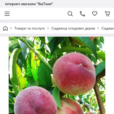
інтернет-магазин "БаТаня"
Товари та послуги
Саджанці плодових дерев
Саджан