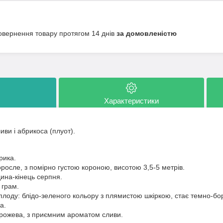
овернення товару протягом 14 днів
за домовленістю
Характеристики
иви і абрикоса (плуот).
рика.
осле, з помірно густою короною, висотою 3,5-5 метрів.
ина-кінець серпня.
 грам.
плоду: блідо-зеленого кольору з плямистою шкіркою, стає темно-бо
а.
-рожева, з приємним ароматом сливи.