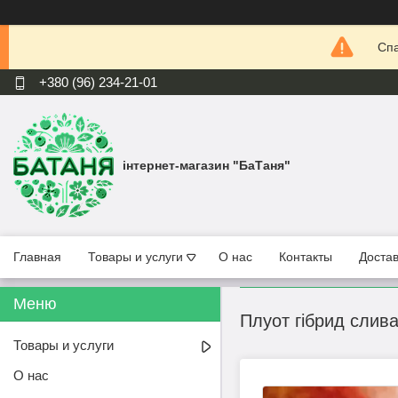
Спа
+380 (96) 234-21-01
інтернет-магазин "БаТаня"
Главная
Товары и услуги
О нас
Контакты
Достав
Плуот гібрид слив
Товары и услуги
О нас