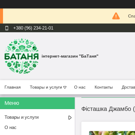
Спа
+380 (96) 234-21-01
інтернет-магазин "БаТаня"
Главная
Товары и услуги
О нас
Контакты
Достав
Фісташка Джамбо (
Товары и услуги
О нас