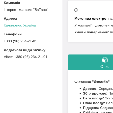
інтернет-магазин "БаТаня"
У компанії підключені 
Калиновка, Україна
п
+380 (96) 234-21-01
+380 (96) 234-21-01
Опис
Фісташка "Джамбо"
Дерево:
Середньо
Збір врожаю:
По
Вага плоду:
2-2,2
Опис плоду:
Вели
Підщепа:
Саджан
Стійкість до хв