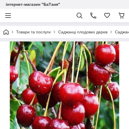
інтернет-магазин "БаТаня"
Товари та послуги
Саджанці плодових дерев
Саджан