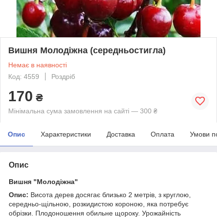
Вишня Молодіжна (середньостигла)
Немає в наявності
Код: 4559
Роздріб
170
₴
Мінімальна сума замовлення на сайті — 300 ₴
Опис
Характеристики
Доставка
Оплата
Умови п
Опис
Вишня "Молодіжна"
Опис:
Висота дерев досягає близько 2 метрів, з круглою,
середньо-щільною, розкидистою короною, яка потребує
обрізки. Плодоношення обильне щороку. Урожайність