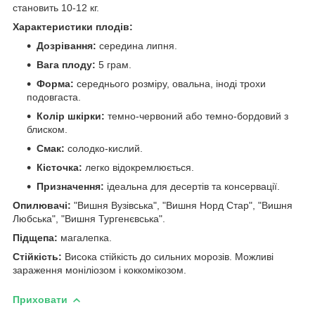
становить 10-12 кг.
Характеристики плодів:
Дозрівання:
середина липня.
Вага плоду:
5 грам.
Форма:
середнього розміру, овальна, іноді трохи
подовгаста.
Колір шкірки:
темно-червоний або темно-бордовий з
блиском.
Смак:
солодко-кислий.
Кісточка:
легко відокремлюється.
Призначення:
ідеальна для десертів та консервації.
Опилювачі:
"Вишня Вузівська", "Вишня Норд Стар", "Вишня
Любська", "Вишня Тургенєвська".
Підщепа:
магалепка.
Стійкість:
Висока стійкість до сильних морозів. Можливі
зараження моніліозом і коккомікозом.
Приховати