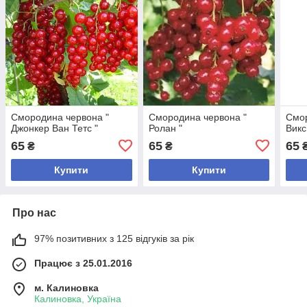
Смородина червона "
Смородина червона "
Смо
Джонкер Ван Тетс "
Ролан "
Викс
65
65
65
₴
₴
Купити
Купити
Про нас
97% позитивних з 125 відгуків за рік
Працює з 25.01.2016
м. Калиновка
Калиновка, Україна