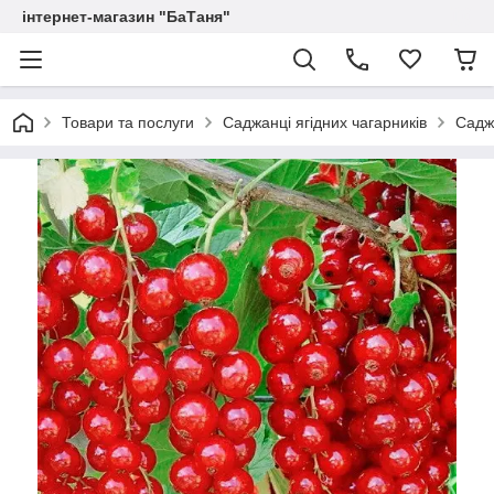
інтернет-магазин "БаТаня"
Товари та послуги
Саджанці ягідних чагарників
Садж