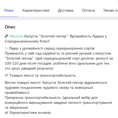
Опис
Характеристики
Доставка
Оплата
Умови п
Опис
🌾
Насіння
Капусти "Золотий гектар": Врожайність Лідера у
Середньоранньому Класі!
✨ Лідер з урожайності серед середньоранніх сортів:
Привнесіть у свій сад надійність та рясний урожай з капустою
"Золотий гектар". Цей середньоранній сорт досягає зрілості за
100-110 днів після посадки, роблячи його ідеальним для тих,
хто цінує швидкий результат.
🌱 Товарні якості та транспортабельність:
Високі товарні якості: Капуста Золотий гектар відрізняється
чудовим поєднанням чудового смаку та зовнішньої
привабливості.
Прекрасна транспортабельність: Ідеальний вибір для
комерційного вирощування завдяки легкості транспортування
та зберігання.
🌿 Характеристики кочанів: