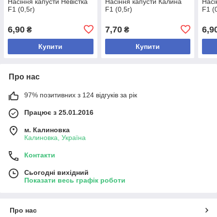
Насіння капусти Невістка
Насіння капусти Калина
Насі
F1 (0,5г)
F1 (0,5г)
F1 (
6,90
7,70
6,9
₴
₴
Купити
Купити
Про нас
97% позитивних з 124 відгуків за рік
Працює з 25.01.2016
м. Калиновка
Калиновка, Україна
Контакти
Сьогодні вихідний
Показати весь графік роботи
Про нас