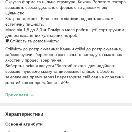
Округла форма та щільна структура: Качани Золотого гектара
вражають своєю ідеальною формою та дивовижною
щільністю.
Колірна гармонія: Біло-зелені відтінки надають качанам
естетичну пишність.
Маса від 1,8 до 3,3 кг Помірна маса робить цей сорт зручним
для різноманітних кулінарних потреб.
🛡️ Стійкість та довговічність:
Стійкість до розтріскування: Качани стійкі до розтріскування,
забезпечуючи збереження зовнішнього вигляду та смакових
якостей у процесі зберігання.
Виберіть насіння капусти "Золотий гектар" для надійного
врожаю, чудового смаку та дивовижної стійкості. Зробіть
замовлення прямо зараз і перетворите свій сад на справжній
золотий ковчег врожайності! 🌿🌟
Приховати
Характеристики
Основні атрибути