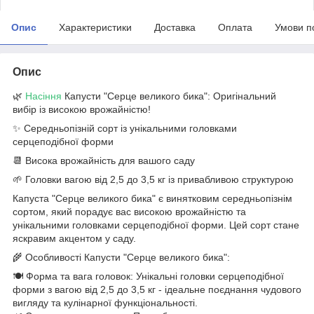
Опис
Характеристики
Доставка
Оплата
Умови п
Опис
🌿
Насіння
Капусти "Серце великого бика": Оригінальний
вибір із високою врожайністю!
✨ Середньопізній сорт із унікальними головками
серцеподібної форми
📆 Висока врожайність для вашого саду
🌱 Головки вагою від 2,5 до 3,5 кг із привабливою структурою
Капуста "Серце великого бика" є винятковим середньопізнім
сортом, який порадує вас високою врожайністю та
унікальними головками серцеподібної форми. Цей сорт стане
яскравим акцентом у саду.
🌾 Особливості Капусти "Серце великого бика":
🍽️ Форма та вага головок: Унікальні головки серцеподібної
форми з вагою від 2,5 до 3,5 кг - ідеальне поєднання чудового
вигляду та кулінарної функціональності.