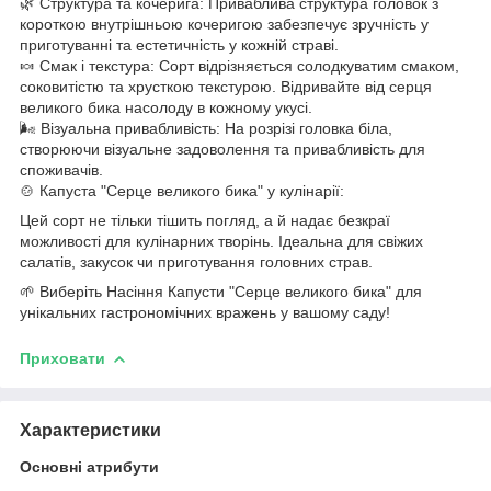
🌿 Структура та кочерига: Приваблива структура головок з
короткою внутрішньою кочеригою забезпечує зручність у
приготуванні та естетичність у кожній страві.
🍬 Смак і текстура: Сорт відрізняється солодкуватим смаком,
соковитістю та хрусткою текстурою. Відривайте від серця
великого бика насолоду в кожному укусі.
🌬️ Візуальна привабливість: На розрізі головка біла,
створюючи візуальне задоволення та привабливість для
споживачів.
🍲 Капуста "Серце великого бика" у кулінарії:
Цей сорт не тільки тішить погляд, а й надає безкраї
можливості для кулінарних творінь. Ідеальна для свіжих
салатів, закусок чи приготування головних страв.
🌱 Виберіть Насіння Капусти "Серце великого бика" для
унікальних гастрономічних вражень у вашому саду!
Приховати
Характеристики
Основні атрибути