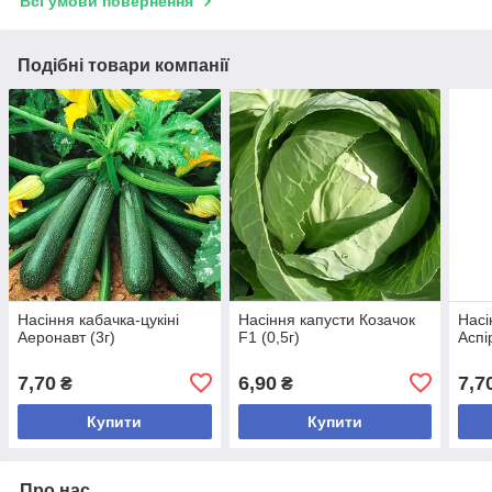
Всі умови повернення
Подібні товари компанії
Насіння кабачка-цукіні
Насіння капусти Козачок
Насі
Аеронавт (3г)
F1 (0,5г)
Аспі
7,70
6,90
7,7
₴
₴
Купити
Купити
Про нас