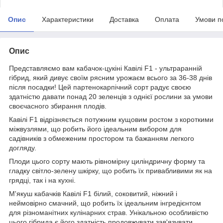
Опис
Характеристики
Доставка
Оплата
Умови п
Опис
Представляємо вам кабачок-цукіні Кавілі F1 - ультраранній
гібрид, який дивує своїм рясним урожаєм всього за 36-38 днів
після посадки! Цей партенокарпічний сорт радує своєю
здатністю давати понад 20 зеленців з однієї рослини за умови
своєчасного збирання плодів.
Кавілі F1 відрізняється потужним кущовим ростом з короткими
міжвузлями, що робить його ідеальним вибором для
садівників з обмеженим простором та бажанням легкого
догляду.
Плоди цього сорту мають рівномірну циліндричну форму та
гладку світло-зелену шкірку, що робить їх привабливими як на
грядці, так і на кухні.
М'якуш кабачків Кавілі F1 білий, соковитий, ніжний і
неймовірно смачний, що робить їх ідеальним інгредієнтом
для різноманітних кулінарних страв. Унікальною особливістю
цього гібрида є його здатність продовжувати зав'язувати