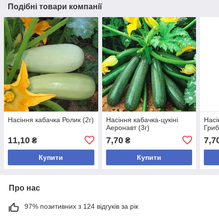
Подібні товари компанії
Насіння кабачка Ролик (2г)
Насіння кабачка-цукіні
Насі
Аеронавт (3г)
Гриб
11,10
7,70
7,7
₴
₴
Купити
Купити
Про нас
97% позитивних з 124 відгуків за рік