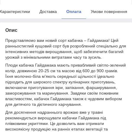
Характеристики
Доставка
Оплата
Умови повернення
Опис
Представляємо вам новий сорт кабачка – Гайдамака! Цей
ранньостиглий кущовий сорт був розроблений спеціально для
інтенсивних методів вирощування, щоб забезпечити багатий
урожай з мінімальними витратами часу та зусиль.
Плоди кабачка Гайдамака мають привабливий світло-зелений
колір, довжиною 20-25 см та масою від 600 до 900 грамів.
Їхня молочно-біла м'якоть середньої щільності ідеально
підходить для широкого спектру кулінарних приготувань,
включаючи приготування ікри, запікання, фарширування,
заморожування та маринування. Завдяки своїм поживним
властивостям, кабачок Гайдамака також є чудовим вибором
для дитячого та дієтичного харчування.
Для досягнення надраннього врожаю вже у травні
рекомендується вирощувати кабачки Гайдамака під
плівковими укриттями. Це дозволить вам отримати
високоякісну продукцію на ранніх етапах вегетації та