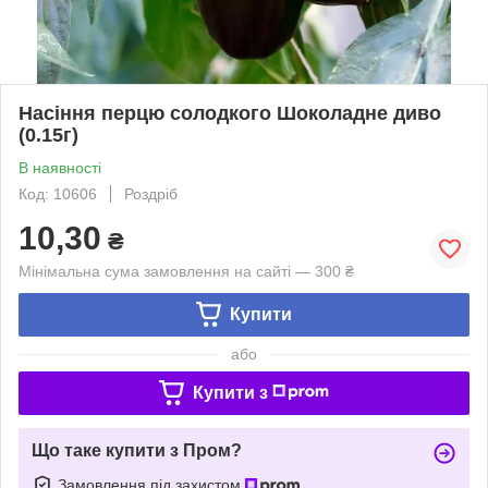
Насіння перцю солодкого Шоколадне диво
(0.15г)
В наявності
Код: 10606
Роздріб
10,30
₴
Мінімальна сума замовлення на сайті — 300 ₴
Купити
або
Купити з
Що таке купити з Пром?
Замовлення під захистом