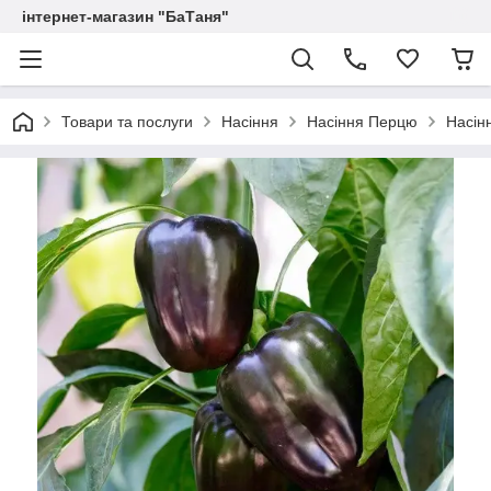
інтернет-магазин "БаТаня"
Товари та послуги
Насіння
Насіння Перцю
Насін