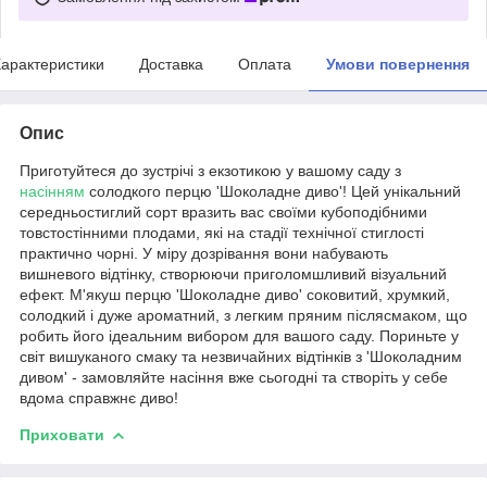
арактеристики
Доставка
Оплата
Умови повернення
Опис
Приготуйтеся до зустрічі з екзотикою у вашому саду з
насінням
солодкого перцю 'Шоколадне диво'! Цей унікальний
середньостиглий сорт вразить вас своїми кубоподібними
товстостінними плодами, які на стадії технічної стиглості
практично чорні. У міру дозрівання вони набувають
вишневого відтінку, створюючи приголомшливий візуальний
ефект. М'якуш перцю 'Шоколадне диво' соковитий, хрумкий,
солодкий і дуже ароматний, з легким пряним післясмаком, що
робить його ідеальним вибором для вашого саду. Пориньте у
світ вишуканого смаку та незвичайних відтінків з 'Шоколадним
дивом' - замовляйте насіння вже сьогодні та створіть у себе
вдома справжнє диво!
Приховати