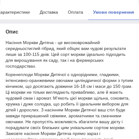
арактеристики
Доставка
Оплата
Умови повернення
Опис
Насіння Моркви Дитяча - це високоврожайний
середньостиглий гібрид, який обіцяє вам чудові результати
лише за 100-115 днів. Цей сорт моркви ідеально підходить
для вирощування як саду, так і на фермерських
господарствах.
Коренеплоди Моркви Дитячої є однорідними, гладкими,
інтенсивно-оранжевими овочами циліндричної форми з тупим
кінчиком, що досягають довжини 16-18 см і маси до 150 грам.
Ці моркви не тільки виглядають привабливо, але й мають
чудовий смак і аромат. М'якоть цієї моркви щільна, соковита,
хрумка і дуже солодка, що робить її ідеальним вибором для
дітей і дорослих. З насінням Моркви Дитячої ваш стіл буде
завжди прикрашений свіжими, ароматними та смачними
овочами. Не пропустіть можливість збагатити вашу дієту і
порадувати своїх близьких цим унікальним сортом моркви.
Замовте насіння Моркви Дитяча прямо зараз і