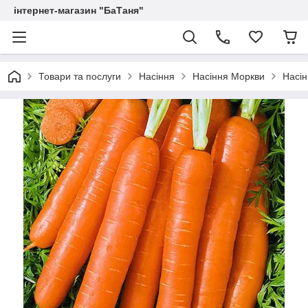
інтернет-магазин "БаТаня"
Товари та послуги
Насіння
Насіння Моркви
Насін