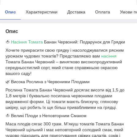
Опис
Характеристики
Доставка
Оплата
Умови п
Опис
🍅
Насіння Томата
Банан Червоний: Подарунок для Грядки
Хочете прикрасити свою грядку і насолоджуватися рясним
урожаєм чудових томатів? Представляємо вам
насіння
Томата Банан Червоний – винятково високопродуктивний
середньостиглий сорт, який стане справжньою окрасою
вашого саду!
🌿 Висока Рослина з Червоними Плодами
Рослина Томата Банан Червоний досягає висоти від 1,5 до
1,8 метрів і буквально посипана червоними плодами
видовженої форми. Ці томати мають блискучу, глянсову
шкірку, що робить їх ще більш привабливими на грядці.
🍅 Великі Плоди з Неповторним Смаком
Маса плодів сягає 300 грам. М'якуш томатів Томата Банан
Червоний щільний і має неповторний солодкий смак, який
чудово підходить для приготування свіжих салатів, соків і