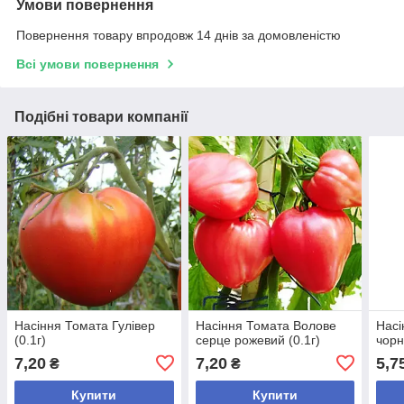
Умови повернення
Повернення товару впродовж 14 днів за домовленістю
Всі умови повернення
Подібні товари компанії
Насіння Томата Гулівер
Насіння Томата Волове
Насі
(0.1г)
серце рожевий (0.1г)
чорн
7,20
7,20
5,7
₴
₴
Купити
Купити