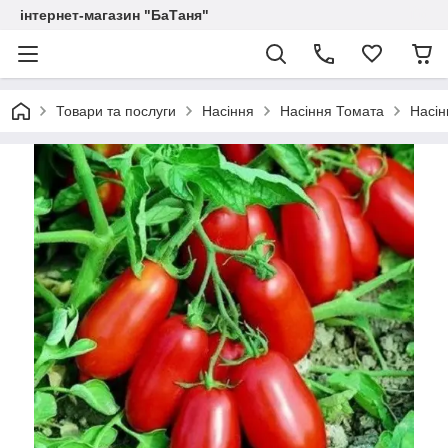
інтернет-магазин "БаТаня"
Товари та послуги
Насіння
Насіння Томата
Насін