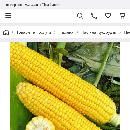
інтернет-магазин "БаТаня"
Товари та послуги
Насіння
Насіння Кукурудзи
Нас