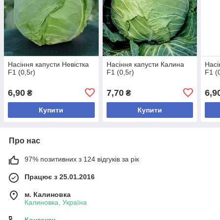
Насіння капусти Невістка
Насіння капусти Калина
Насі
F1 (0,5г)
F1 (0,5г)
F1 (
6,90
7,70
6,9
₴
₴
Купити
Купити
Про нас
97% позитивних з 124 відгуків за рік
Працює з 25.01.2016
м. Калиновка
Калиновка, Україна
Контакти