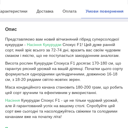
арактеристики
Доставка
Оплата
Умови повернення
Опис
Представляємо вам новий вітчизняний гібрид суперсолодкої
кукурудзи -
Насіння Кукурудзи
Спокус F1! Цей дуже ранній
сорт, який зріє всього за 72-74 дні, вразить вас своїм чудовим
смаком і якістю, що не поступається закордонним аналогам.
Висота рослин Кукурудзи Спокуса F1 досягає 170-180 см, що
гарантує рясний урожай на вашій ділянці. Початки цього сорту
формуються однорідними циліндричними, довжиною 16-18
см, з 18-20 рядами світло-жовтих зерен.
Маса кондиційного качана становить 180-200 грам, що робить
цей сорт зручним та ефективним у використанні.
Насіння
Кукурудзи Спокус F1 - це не тільки чудовий урожай,
але й гарантований успіх на вашому столі. Спробуйте цей
сорт вже сьогодні та насолоджуйтесь свіжими та солодкими
качанами вже на початку літа!