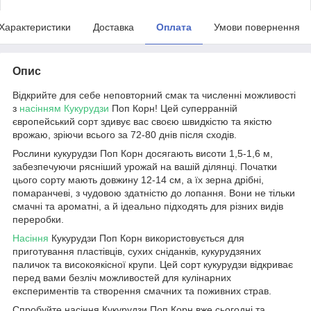
Характеристики
Доставка
Оплата
Умови повернення
Опис
Відкрийте для себе неповторний смак та численні можливості
з
насінням Кукурудзи
Поп Корн! Цей суперранній
європейський сорт здивує вас своєю швидкістю та якістю
врожаю, зріючи всього за 72-80 днів після сходів.
Рослини кукурудзи Поп Корн досягають висоти 1,5-1,6 м,
забезпечуючи рясніший урожай на вашій ділянці. Початки
цього сорту мають довжину 12-14 см, а їх зерна дрібні,
помаранчеві, з чудовою здатністю до лопання. Вони не тільки
смачні та ароматні, а й ідеально підходять для різних видів
переробки.
Насіння
Кукурудзи Поп Корн використовується для
приготування пластівців, сухих сніданків, кукурудзяних
паличок та високоякісної крупи. Цей сорт кукурудзи відкриває
перед вами безліч можливостей для кулінарних
експериментів та створення смачних та поживних страв.
Спробуйте насіння Кукурудзи Поп Корн вже сьогодні та