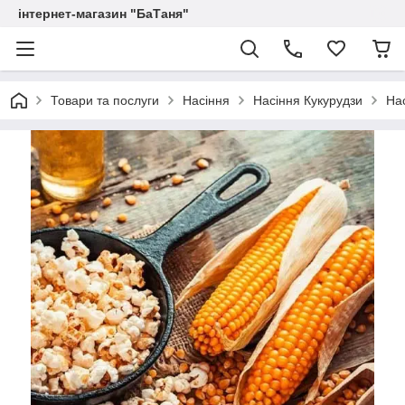
інтернет-магазин "БаТаня"
Товари та послуги
Насіння
Насіння Кукурудзи
Нас