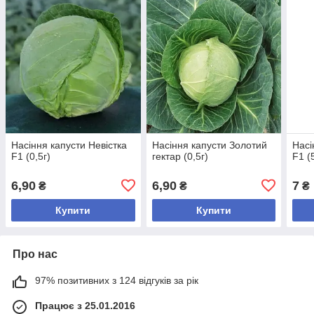
Насіння капусти Невістка
Насіння капусти Золотий
Насі
F1 (0,5г)
гектар (0,5г)
F1 (
6,90
6,90
7
₴
₴
₴
Купити
Купити
Про нас
97% позитивних з 124 відгуків за рік
Працює з 25.01.2016