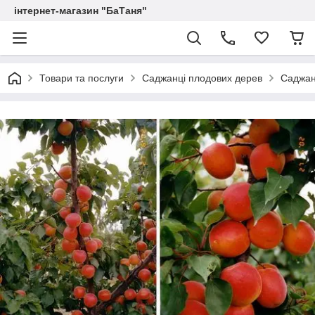
інтернет-магазин "БаТаня"
Товари та послуги
Саджанці плодових дерев
Саджан