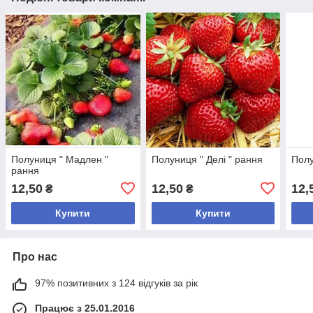
Полуниця " Мадлен "
Полуниця " Делі " рання
Полу
рання
12,50
12,50
12,
₴
₴
Купити
Купити
Про нас
97% позитивних з 124 відгуків за рік
Працює з 25.01.2016