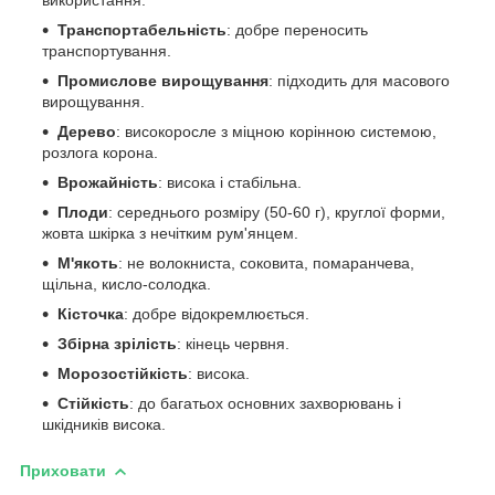
Транспортабельність
: добре переносить
транспортування.
Промислове вирощування
: підходить для масового
вирощування.
Дерево
: високоросле з міцною корінною системою,
розлога корона.
Врожайність
: висока і стабільна.
Плоди
: середнього розміру (50-60 г), круглої форми,
жовта шкірка з нечітким рум'янцем.
М'якоть
: не волокниста, соковита, помаранчева,
щільна, кисло-солодка.
Кісточка
: добре відокремлюється.
Збірна зрілість
: кінець червня.
Морозостійкість
: висока.
Стійкість
: до багатьох основних захворювань і
шкідників висока.
Приховати