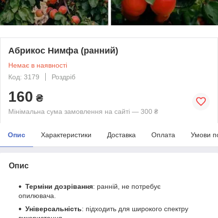
Абрикос Нимфа (ранний)
Немає в наявності
Код: 3179
Роздріб
160
₴
Мінімальна сума замовлення на сайті — 300 ₴
Опис
Характеристики
Доставка
Оплата
Умови п
Опис
Терміни дозрівання
: ранній, не потребує
опилювача.
Універсальність
: підходить для широкого спектру
використання.