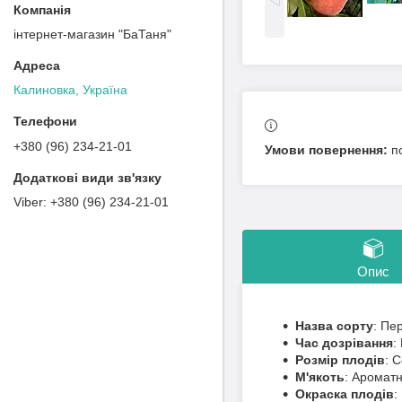
інтернет-магазин "БаТаня"
Калиновка, Україна
+380 (96) 234-21-01
п
+380 (96) 234-21-01
Опис
Назва сорту
: Пе
Час дозрівання
:
Розмір плодів
: 
М'якоть
: Ароматн
Окраска плодів
: