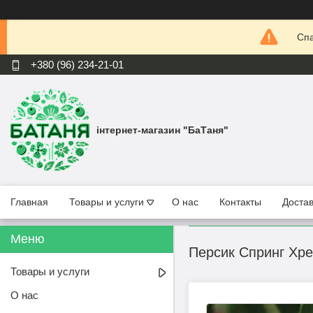
Спа
+380 (96) 234-21-01
інтернет-магазин "БаТаня"
Главная
Товары и услуги
О нас
Контакты
Достав
Персик Спринг Хрес
Товары и услуги
О нас