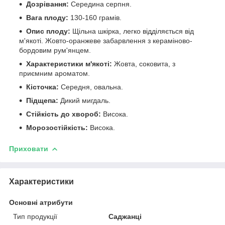
Дозрівання:
Середина серпня.
Вага плоду:
130-160 грамів.
Опис плоду:
Щільна шкірка, легко відділяється від
м'якоті. Жовто-оранжеве забарвлення з кераміново-
бордовим рум'янцем.
Характеристики м'якоті:
Жовта, соковита, з
приємним ароматом.
Кісточка:
Середня, овальна.
Підщепа:
Дикий мигдаль.
Стійкість до хвороб:
Висока.
Морозостійкість:
Висока.
Приховати
Характеристики
Основні атрибути
Тип продукції
Саджанці