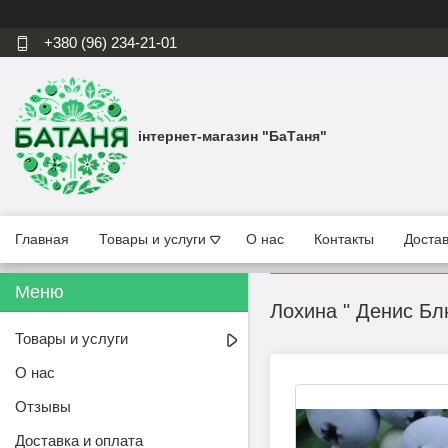
+380 (96) 234-21-01
інтернет-магазин "БаТаня"
Главная
Товары и услуги
О нас
Контакты
Достав
Лохина " Денис Блю
Товары и услуги
О нас
Отзывы
Доставка и оплата