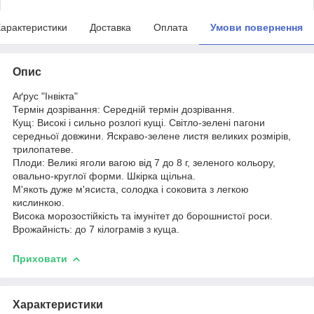
арактеристики
Доставка
Оплата
Умови повернення
Опис
Аґрус "Інвікта"
Термін дозрівання: Середній термін дозрівання.
Кущ: Високі і сильно розлогі кущі. Світло-зелені пагони
середньої довжини. Яскраво-зелене листя великих розмірів,
трилопатеве.
Плоди: Великі яголи вагою від 7 до 8 г, зеленого кольору,
овально-круглої форми. Шкірка щільна.
М'якоть дуже м'ясиста, солодка і соковита з легкою
кислинкою.
Висока морозостійкість та імунітет до борошнистої роси.
Врожайність: до 7 кілограмів з куща.
Приховати
Характеристики