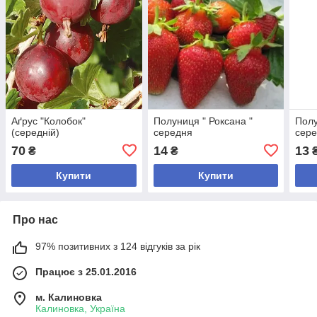
Аґрус "Колобок"
Полуниця " Роксана "
Полу
(середній)
середня
сер
70
14
13
₴
₴
Купити
Купити
Про нас
97% позитивних з 124 відгуків за рік
Працює з 25.01.2016
м. Калиновка
Калиновка, Україна