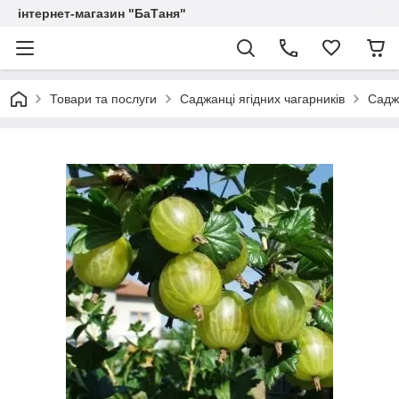
інтернет-магазин "БаТаня"
Товари та послуги
Саджанці ягідних чагарників
Садж