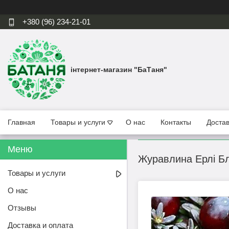
+380 (96) 234-21-01
інтернет-магазин "БаТаня"
Главная
Товары и услуги
О нас
Контакты
Достав
Журавлина Ерлі Бл
Товары и услуги
О нас
Отзывы
Доставка и оплата