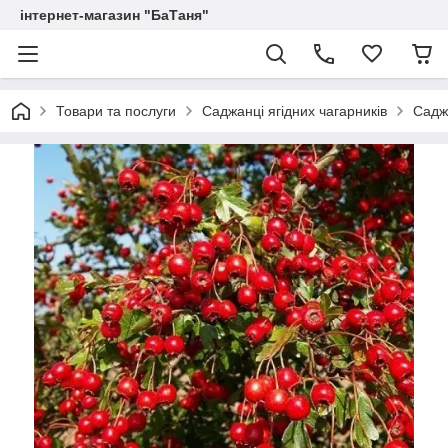
інтернет-магазин "БаТаня"
Товари та послуги
Саджанці ягідних чагарників
Садж