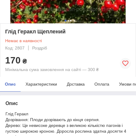
Глід Геракл Щеплений
Немає в наявності
Код: 2807
Роздріб
170
₴
Мінімальна сума замовлення на сайті — 300 ₴
Опис
Характеристики
Доставка
Оплата
Умови п
Опис
Глід Геракл
Дозрівання: Плоди дозрівають до кінця серпня.
Дерево: Це невисоке деревце з великою кількістю пагонів і
густою широкою кроною. Доросла рослина здатна досягти 4