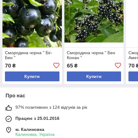
Смородина чорна " Біг-
Смородина чорна " Бен
Смор
Бен "
Конан "
Амет
70
65
70
₴
₴
Купити
Купити
Про нас
97% позитивних з 124 відгуків за рік
Працює з 25.01.2016
м. Калиновка
Калиновка, Україна