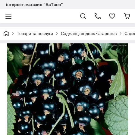
інтернет-магазин "БаТаня"
Товари та послуги
Саджанці ягідних чагарників
Садж