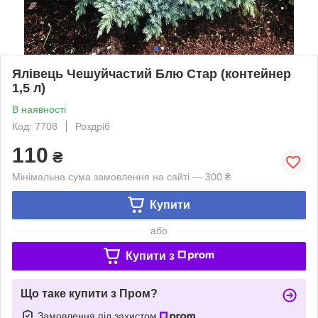
Ялівець Чешуйчастий Блю Стар (контейнер
1,5 л)
В наявності
Код: 7708
Роздріб
110
₴
Мінімальна сума замовлення на сайті — 300 ₴
Купити
або
Купити з
Що таке купити з Пром?
Замовлення під захистом