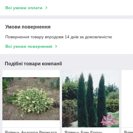
Всі умови оплати
Умови повернення
Повернення товару впродовж 14 днів за домовленістю
Всі умови повернення
Подібні товари компанії
Ялівець Андорра Верегата
Ялівець Блю Ерроу
Ялів