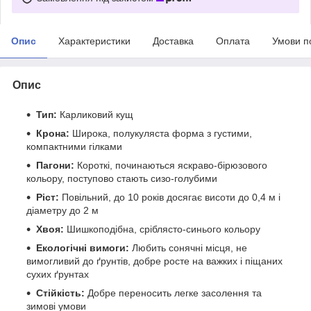
Опис
Характеристики
Доставка
Оплата
Умови п
Опис
Тип:
Карликовий кущ
Крона:
Широка, полукуляста форма з густими,
компактними гілками
Пагони:
Короткі, починаються яскраво-бірюзового
кольору, поступово стають сизо-голубими
Ріст:
Повільний, до 10 років досягає висоти до 0,4 м і
діаметру до 2 м
Хвоя:
Шишкоподібна, сріблясто-синього кольору
Екологічні вимоги:
Любить сонячні місця, не
вимогливий до ґрунтів, добре росте на важких і піщаних
сухих ґрунтах
Стійкість:
Добре переносить легке засолення та
зимові умови