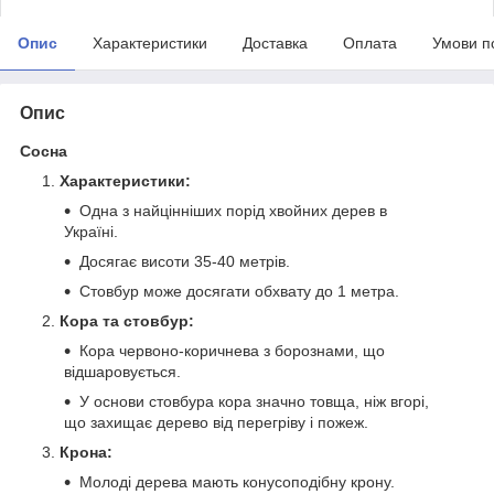
Опис
Характеристики
Доставка
Оплата
Умови п
Опис
Сосна
Характеристики:
Одна з найцінніших порід хвойних дерев в
Україні.
Досягає висоти 35-40 метрів.
Стовбур може досягати обхвату до 1 метра.
Кора та стовбур:
Кора червоно-коричнева з борознами, що
відшаровується.
У основи стовбура кора значно товща, ніж вгорі,
що захищає дерево від перегріву і пожеж.
Крона:
Молоді дерева мають конусоподібну крону.