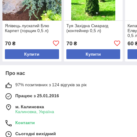
Ялівець лускатий Блю
Туя Західна Смарагд
Кипа
Карпет (горщик 0,5 л)
(контейнер 0,5 л)
Елву
0,5 
70
70
60
₴
₴
Купити
Купити
Про нас
97% позитивних з 124 відгуків за рік
Працює з 25.01.2016
м. Калиновка
Калиновка, Україна
Контакти
Сьогодні вихідний