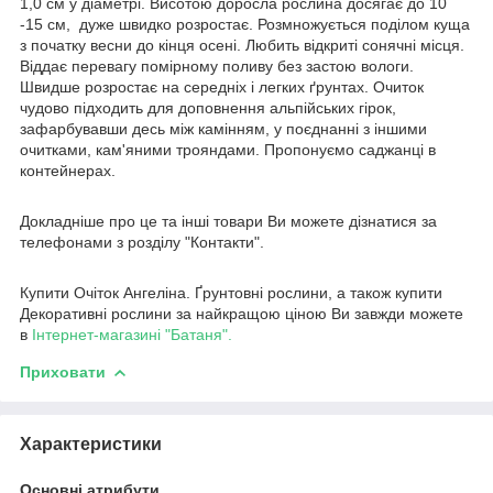
1,0 см у діаметрі. Висотою доросла рослина досягає до 10
-15 см, дуже швидко розростає. Розмножується поділом куща
з початку весни до кінця осені. Любить відкриті сонячні місця.
Віддає перевагу помірному поливу без застою вологи.
Швидше розростає на середніх і легких ґрунтах. Очиток
чудово підходить для доповнення альпійських гірок,
зафарбувавши десь між камінням, у поєднанні з іншими
очитками, кам'яними трояндами. Пропонуємо саджанці в
контейнерах.
Докладніше про це та інші товари Ви можете дізнатися за
телефонами з розділу "Контакти".
Купити Очіток Ангеліна. Ґрунтовні рослини, а також купити
Декоративні рослини за найкращою ціною Ви завжди можете
в
Інтернет-магазині "Батаня".
Приховати
Характеристики
Основні атрибути