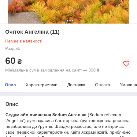
Очіток Ангеліна (11)
Немає в наявності
Роздріб
60
₴
Мінімальна сума замовлення на сайті — 300 ₴
Опис
Характеристики
Доставка
Оплата
Умови п
Опис
Седум або очищення Sedum Ангеліна
(Sedum reflexum
'Angelina') дуже красива багаторічна ґрунтопокровна рослина
невибаглива до ґрунтів. Швидко розростає, але не втрачає
своєї первісної характеристики. Квіти яскраві жовті, приблизно