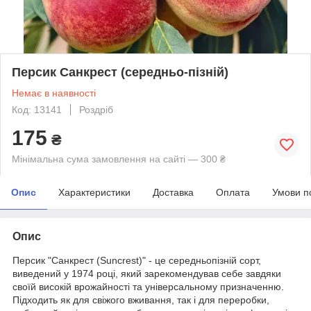
Персик Санкрест (середньо-пізній)
Немає в наявності
Код: 13141
Роздріб
175
₴
Мінімальна сума замовлення на сайті — 300 ₴
Опис
Характеристики
Доставка
Оплата
Умови п
Опис
Персик "Санкрест (Suncrest)" - це середньопізній сорт,
виведений у 1974 році, який зарекомендував себе завдяки
своїй високій врожайності та універсальному призначенню.
Підходить як для свіжого вживання, так і для переробки,