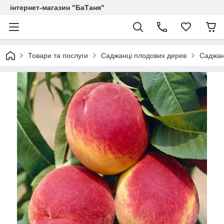
інтернет-магазин "БаТаня"
Товари та послуги
Саджанці плодових дерев
Саджан