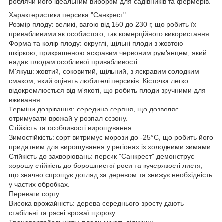
роблячи його ідеальним вибором для садівників та фермерів.
Характеристики персика "Санкрест":
Розмір плоду: великі, вагою від 150 до 230 г, що робить їх
привабливими як особистого, так комерційного використання.
Форма та колір плоду: округлі, щільні плоди з жовтою
шкіркою, прикрашеною яскравим червоним рум'янцем, який
надає плодам особливої ​​привабливості.
М'якуш: жовтий, соковитий, щільний, з яскравим солодким
смаком, який оцінять любителі персиків. Кісточка легко
відокремлюється від м'якоті, що робить плоди зручними для
вживання.
Терміни дозрівання: середина серпня, що дозволяє
отримувати врожай у розпал сезону.
Стійкість та особливості вирощування:
Зимостійкість: сорт витримує морози до -25°C, що робить його
придатним для вирощування у регіонах із холодними зимами.
Стійкість до захворювань: персик "Санкрест" демонструє
хорошу стійкість до борошнистої роси та кучерявості листя,
що значно спрощує догляд за деревом та знижує необхідність
у частих обробках.
Переваги сорту:
Висока врожайність: дерева середнього зросту дають
стабільні та рясні врожаї щороку.
Транспортабельність: плоди мають відмінну