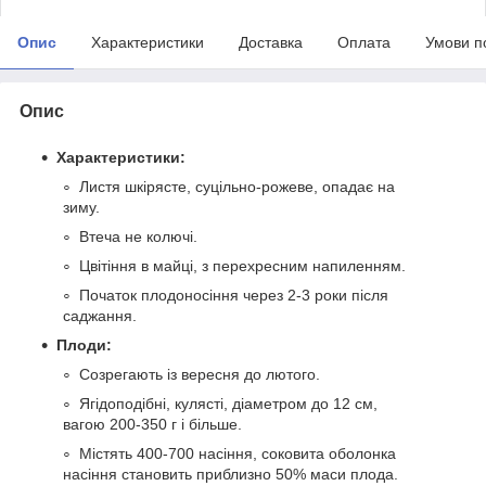
Опис
Характеристики
Доставка
Оплата
Умови п
Опис
Характеристики:
Листя шкірясте, суцільно-рожеве, опадає на
зиму.
Втеча не колючі.
Цвітіння в майці, з перехресним напиленням.
Початок плодоносіння через 2-3 роки після
саджання.
Плоди:
Созрегають із вересня до лютого.
Ягідоподібні, кулясті, діаметром до 12 см,
вагою 200-350 г і більше.
Містять 400-700 насіння, соковита оболонка
насіння становить приблизно 50% маси плода.