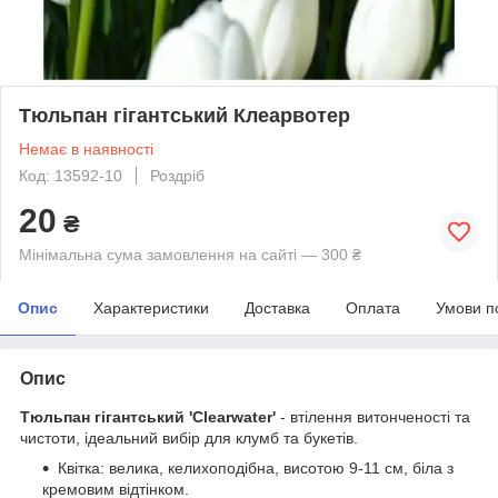
Тюльпан гігантський Клеарвотер
Немає в наявності
Код: 13592-10
Роздріб
20
₴
Мінімальна сума замовлення на сайті — 300 ₴
Опис
Характеристики
Доставка
Оплата
Умови п
Опис
Тюльпан гігантський 'Clearwater'
- втілення витонченості та
чистоти, ідеальний вибір для клумб та букетів.
Квітка: велика, келихоподібна, висотою 9-11 см, біла з
кремовим відтінком.