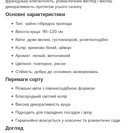
французьку елегантність, романтичний вигляд і високу
декоративність протягом усього сезону.
Основні характеристики
Тип: чайно-гібридна троянда
Висота куща: 90–120 см
Квіти: дуже великі, густомахрові, розеткоподібні
Колір: кремово-білий, айворі
Аромат: легкий, витончений
Цвітіння: повторне, рясне
Стійкість: добра до основних захворювань
Переваги сорту
Розкішні квіти з півонієподібною формою
Благородний світлий колір
Висока декоративність куща
Підходить для парадних посадок і зрізу
Гармонійно вписується у класичні та романтичні сади
Догляд