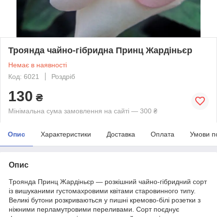
Троянда чайно-гібридна Принц Жардіньєр
Немає в наявності
Код: 6021
Роздріб
130
₴
Мінімальна сума замовлення на сайті — 300 ₴
Опис
Характеристики
Доставка
Оплата
Умови п
Опис
Троянда Принц Жардіньєр — розкішний чайно-гібридний сорт
із вишуканими густомахровими квітами старовинного типу.
Великі бутони розкриваються у пишні кремово-білі розетки з
ніжними перламутровими переливами. Сорт поєднує