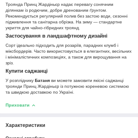
Троянда Принц Жардіньєр надає перевагу сонячним
ділянкам із родючим, добре дренованим ґрунтом.
Рекомендується регулярний полив без застою води, сезонні
підживлення та санітарна обрізка. На зиму — стандартне
укриття для чайно-гібридних троянд.
Застосування в ландшафтному дизайні
Сорт ідеально підходить для розаріїв, парадних клумб і
міксбордерів. Часто використовується в елегантних, весільних
і мінімалістичних композиціях, а також для вирощування на
зріз.
Купити саджанці
У розпліднику
Батаня
ви можете замовити якісні саджанці
троянди Принц Жардіньєр із потужною кореневою системою
та швидкою доставкою по Україні.
Приховати
Характеристики
Основні атрибути