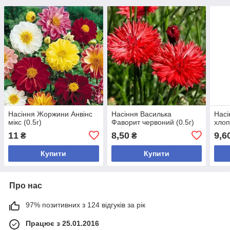
Насіння Жоржини Анвінс
Насіння Василька
Насі
мікс (0.5г)
Фаворит червоний (0.5г)
хлоп
11
8,50
9,6
₴
₴
Купити
Купити
Про нас
97% позитивних з 124 відгуків за рік
Працює з 25.01.2016