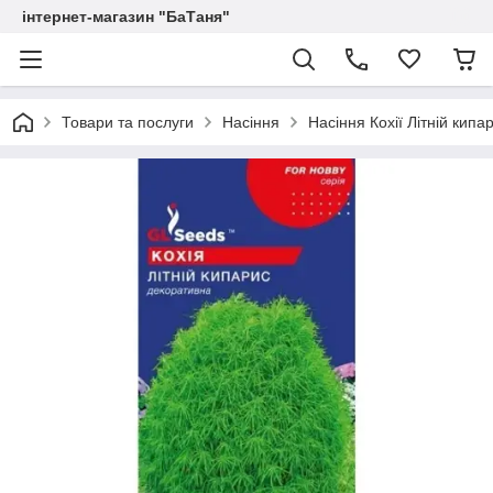
інтернет-магазин "БаТаня"
Товари та послуги
Насіння
Насіння Кохії Лiтнiй кипар