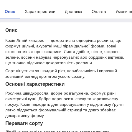
Опис
Характеристики
Доставка
Оплата
Умови п
Опис
Кохія Літній кипарис — декоративна однорічна рослина, що
формує щільні, акуратні кущі пірамідальної форми, зовні
схожі на мініатюрні кипариси. Листя дрібне, ніжне, яскраво-
зелене, восени набуває червонуватих або бордових відтінків,
що значно підсилює декоративність рослини.
Сорт цінується за швидкий ріст, невибагливість і виразний
зовнішній вигляд протягом усього сезону.
Основні характеристики
Рослина швидкоросла, добре розгалужена, формує рівні
симетричні кущі. Добре переносить спеку та короткочасну
посуху. Кохія підходить для вирощування у відкритому ґрунті,
легко піддається формувальній стрижці та довго зберігає
декоративну форму.
Переваги сорту