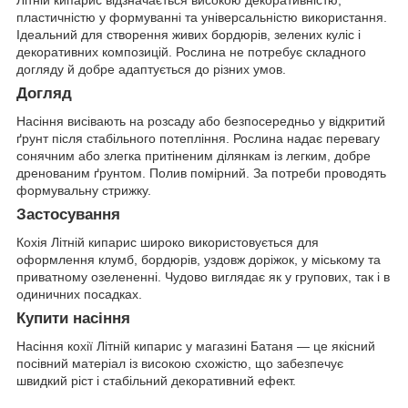
Літній кипарис відзначається високою декоративністю,
пластичністю у формуванні та універсальністю використання.
Ідеальний для створення живих бордюрів, зелених куліс і
декоративних композицій. Рослина не потребує складного
догляду й добре адаптується до різних умов.
Догляд
Насіння висівають на розсаду або безпосередньо у відкритий
ґрунт після стабільного потепління. Рослина надає перевагу
сонячним або злегка притіненим ділянкам із легким, добре
дренованим ґрунтом. Полив помірний. За потреби проводять
формувальну стрижку.
Застосування
Кохія Літній кипарис широко використовується для
оформлення клумб, бордюрів, уздовж доріжок, у міському та
приватному озелененні. Чудово виглядає як у групових, так і в
одиничних посадках.
Купити насіння
Насіння кохії Літній кипарис у магазині Батаня — це якісний
посівний матеріал із високою схожістю, що забезпечує
швидкий ріст і стабільний декоративний ефект.