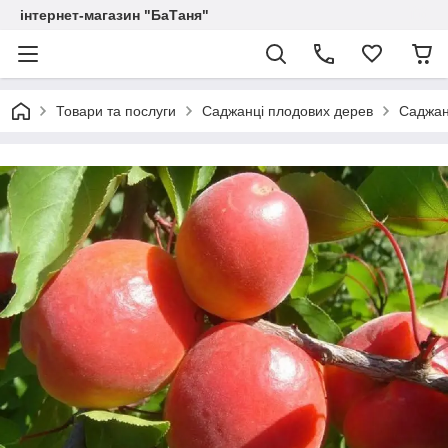
інтернет-магазин "БаТаня"
Товари та послуги
Саджанці плодових дерев
Саджан