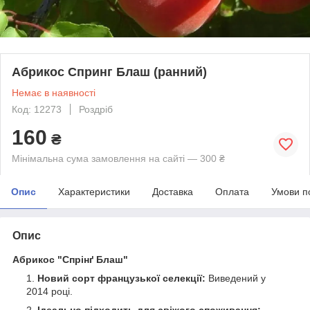
Абрикос Спринг Блаш (ранний)
Немає в наявності
Код: 12273
Роздріб
160
₴
Мінімальна сума замовлення на сайті — 300 ₴
Опис
Характеристики
Доставка
Оплата
Умови п
Опис
Абрикос "Спрінґ Блаш"
Новий сорт французької селекції:
Виведений у
2014 році.
Ідеально підходить для свіжого споживання: