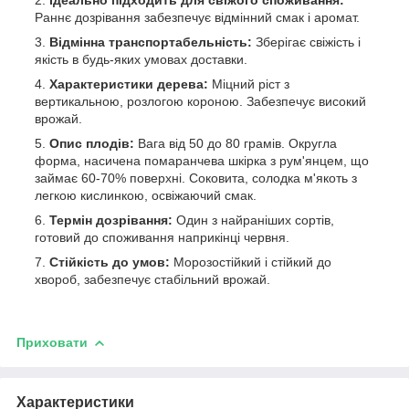
Раннє дозрівання забезпечує відмінний смак і аромат.
Відмінна транспортабельність:
Зберігає свіжість і
якість в будь-яких умовах доставки.
Характеристики дерева:
Міцний ріст з
вертикальною, розлогою короною. Забезпечує високий
врожай.
Опис плодів:
Вага від 50 до 80 грамів. Округла
форма, насичена помаранчева шкірка з рум'янцем, що
займає 60-70% поверхні. Соковита, солодка м'якоть з
легкою кислинкою, освіжаючий смак.
Термін дозрівання:
Один з найраніших сортів,
готовий до споживання наприкінці червня.
Стійкість до умов:
Морозостійкий і стійкий до
хвороб, забезпечує стабільний врожай.
Приховати
Характеристики