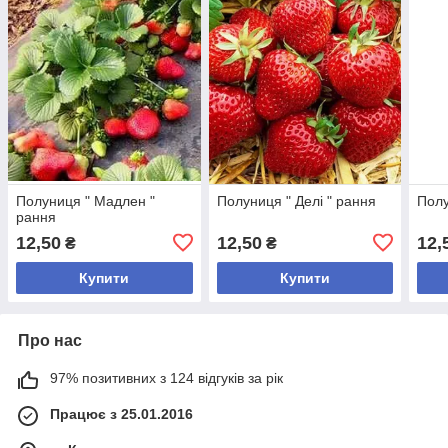
Полуниця " Мадлен "
Полуниця " Делі " рання
Полу
рання
12,50
12,50
12,
₴
₴
Купити
Купити
Про нас
97% позитивних з 124 відгуків за рік
Працює з 25.01.2016