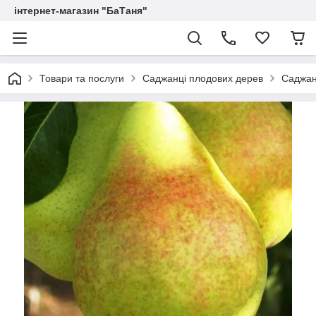
інтернет-магазин "БаТаня"
Товари та послуги
Саджанці плодових дерев
Саджан