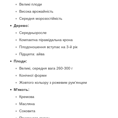
Великі плоди
Висока врожайність
Середня морозостійкість
Дерево:
Середньоросле
Компактна пірамідальна крона
Плодоношення вступає на 3-й рік
Підщепа: айва
Плоди:
Великі, середня вага 260-300 г
Конічної форми
Жовтого кольору з рожевим рум'янцем
М'якоть:
Кремова
Масляна
Соковита
Приємного смаку