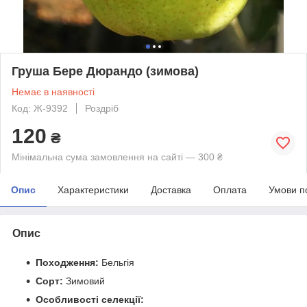
Груша Бере Дюрандо (зимова)
Немає в наявності
Код: Ж-9392
Роздріб
120
₴
Мінімальна сума замовлення на сайті — 300 ₴
Опис
Характеристики
Доставка
Оплата
Умови п
Опис
Походження:
Бельгія
Сорт:
Зимовий
Особливості селекції: